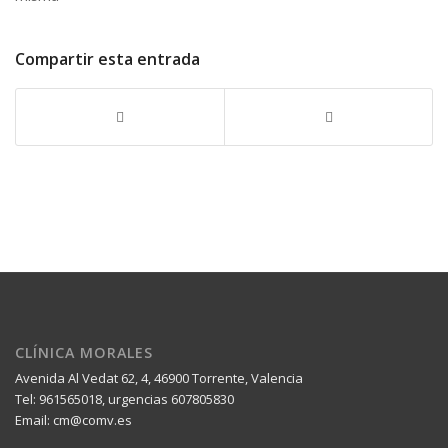
Compartir esta entrada
CLÍNICA MORALES
Avenida Al Vedat 62, 4, 46900 Torrente, Valencia
Tel: 961565018, urgencias 607805830
Email:
cm@comv.es