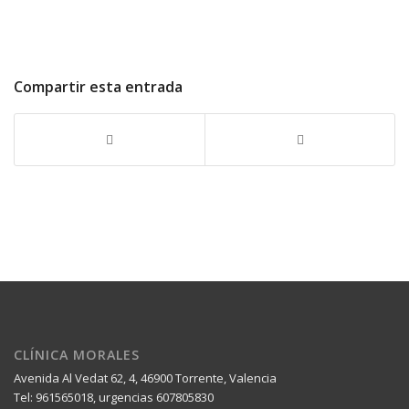
Compartir esta entrada
CLÍNICA MORALES
Avenida Al Vedat 62, 4, 46900 Torrente, Valencia
Tel: 961565018, urgencias 607805830