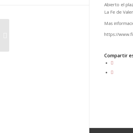
Abierto el pla
La Fe de Valen
Mas informac
Lección magistral en la
Università Cattolica del
https://www.f
Sacro Cuore, Roma,
Itali...
Compartir e