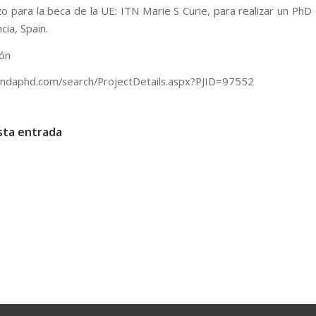
zo para la beca de la UE: ITN Marie S Curie, para realizar un PhD
cia, Spain.
ión
indaphd.com/search/ProjectDetails.aspx?PJID=97552
sta entrada