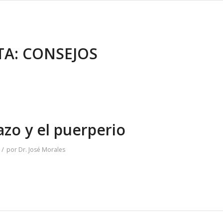
TA:
CONSEJOS
zo y el puerperio
/
por
Dr. José Morales