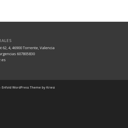
RALES
 62, 4, 46900 Torrente, Valencia
 urgencias 607805830
.es
 -
Enfold WordPress Theme by Kriesi