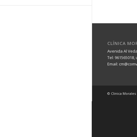
CLÍNICA MO
Avenida Al Vedat
Tel: 961565018,
Email:
cm@comv
© Clinica Morales